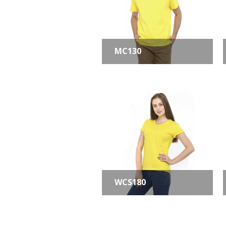
MC130
WCS180