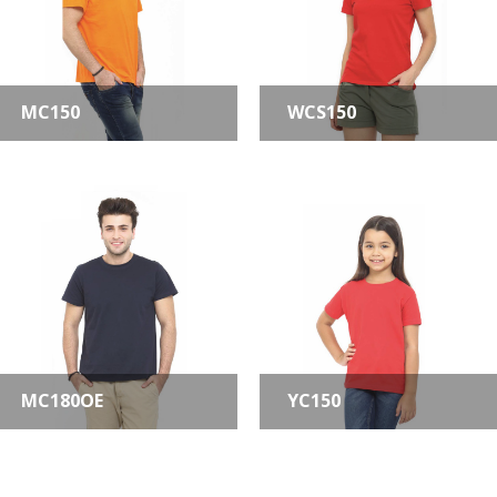
MC150
WCS150
MC180OE
YC150