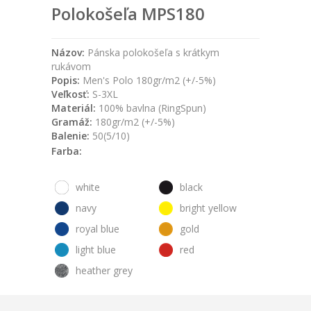
Polokošeľa MPS180
Názov:
Pánska polokošeľa s krátkym
rukávom
Popis:
Men's Polo 180gr/m2 (+/-5%)
Veľkosť:
S-3XL
Materiál:
100% bavlna (RingSpun)
Gramáž:
180gr/m2 (+/-5%)
Balenie:
50(5/10)
Farba:
white
black
navy
bright yellow
royal blue
gold
light blue
red
heather grey